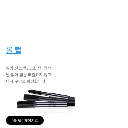
롤 탭
일명 전조 탭, 고조 탭. 절삭
날 없이 칩을 배출하지 않고
나사 구멍을 형성합니다.
"롤 탭" 페이지로