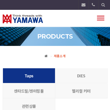
Toggl
naviga
PRODUCTS
제품소개
>
Taps
DIES
센타드릴/센터링툴
헬리컬 커터
관련상품