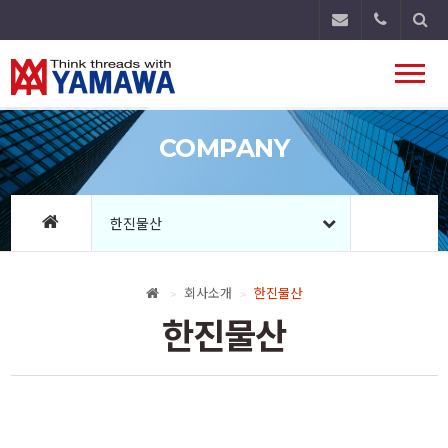
Toggl
naviga
COMPANY
한진물산
회사소개
한진물산
>
>
한진물산